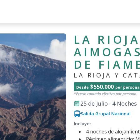
LA RIOJ
AIMOGAS
DE FIAM
LA RIOJA Y CA
$550.000
Desde
por persona
*Precio contado efectivo por persona.
25 de Julio · 4 Noches
Salida Grupal Nacional
Incluye:
4 noches de alojamient
Régimen alimenticio: M