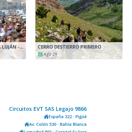
BUS 1 - PEREGRINACIÓN A LUJÁN - BAHIA, PIGUE, GUAMINI
CERRO DESTIERRO PRIMERO
Ago 29
Circuitos EVT SAS Legajo 9866
España 322 · Pigüé
Av. Colón 530 · Bahía Blanca
Lamadrid 891 · Coronel Suárez