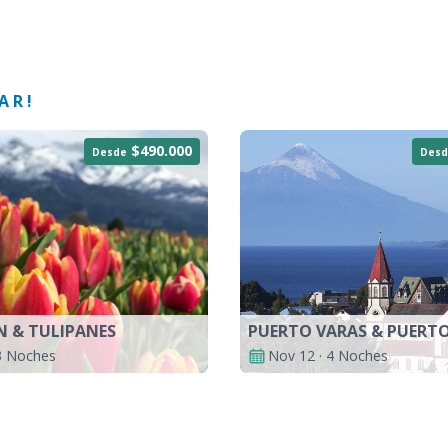
AR!
$490.000
Desde
Desd
N & TULIPANES
PUERTO VARAS & PUERT
 3 Noches
Nov 12 · 4 Noches