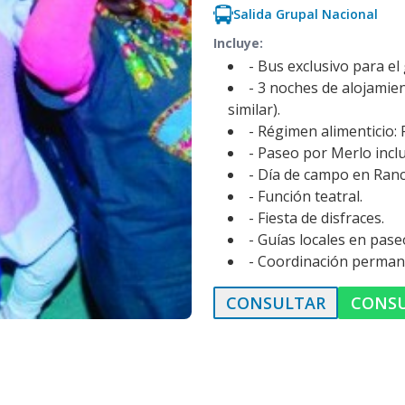
Salida Grupal Nacional
Incluye:
- Bus exclusivo para el
- 3 noches de alojamien
similar).
- Régimen alimenticio:
- Paseo por Merlo inclu
- Día de campo en Ran
- Función teatral.
- Fiesta de disfraces.
- Guías locales en pase
- Coordinación permane
CONSULTAR
CONS