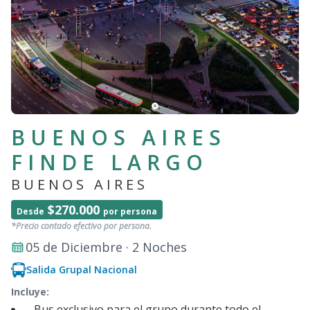
BUENOS AIRES
FINDE LARGO
BUENOS AIRES
$270.000
Desde
por persona
*Precio contado efectivo por persona.
05 de Diciembre · 2 Noches
Salida Grupal Nacional
Incluye:
- Bus exclusivo para el grupo durante todo el