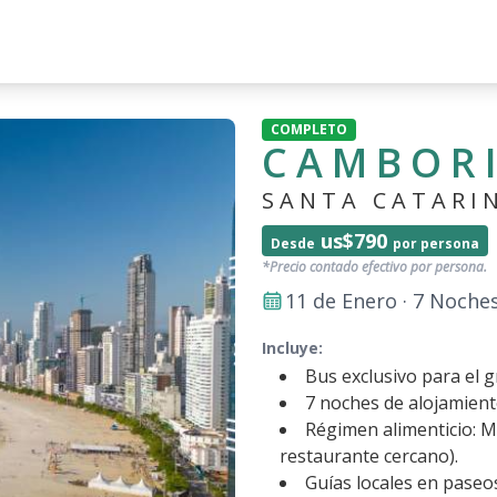
COMPLETO
CAMBOR
SANTA CATARI
us$790
Desde
por persona
*Precio contado efectivo por persona.
11 de Enero · 7 Noche
Incluye:
Bus exclusivo para el g
7 noches de alojamient
Régimen alimenticio: M
restaurante cercano).
Guías locales en paseo