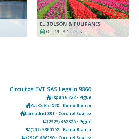
EL BOLSÓN & TULIPANES
Oct 19 · 3 Noches
Circuitos EVT SAS Legajo 9866
España 322 · Pigüé
Av. Colón 530 · Bahía Blanca
Lamadrid 891 · Coronel Suárez
(2923) 462826 · Pigüé
(291) 5360102 · Bahía Blanca
(2926) 466290 · Coronel Suárez