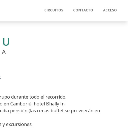
CIRCUITOS
CONTACTO
ACCESO
IU
NA
s
rupo durante todo el recorrido.
o en Camboriú, hotel Bhally In.
edia pensión (las cenas buffet se proveerán en
s y excursiones.